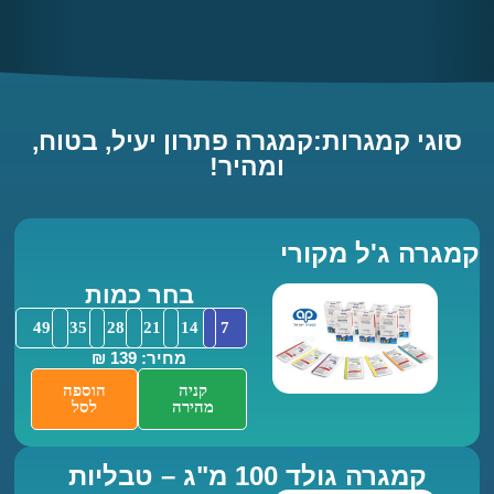
 קמגרות:קמגרה פתרון יעיל, בטוח,
ומהיר!
 ג'ל מקורי
בחר כמות
49
35
28
21
14
7
מחיר: 139 ₪
קניה
הוספה
מהירה
לסל
גרה גולד 100 מ"ג – טבליות