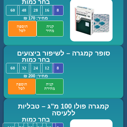
בחר כמות
60
48
28
16
8
מחיר: 170 ₪
קניה
הוספה
מהיר
לסל
ופר קמגרה – לשיפור ביצועים
בחר כמות
60
32
24
12
8
מחיר: 200 ₪
קניה
הוספה
מהירה
לסל
קמגרה פולו 100 מ"ג – טבליות
ללעיסה
בחר כמות