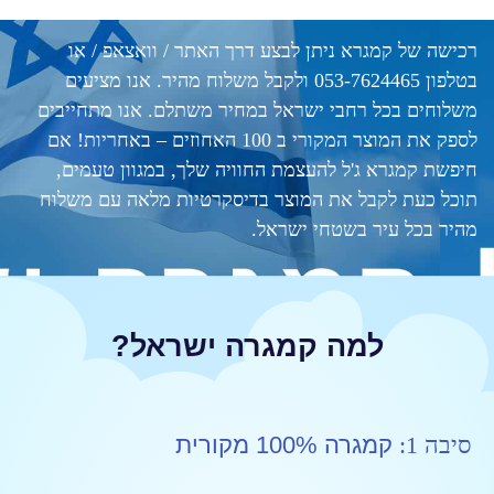
 קמגרא ניתן לבצע דרך האתר / וואצאפ / או
בטלפון 053-7624465 ולקבל משלוח מהיר. אנו מציעים
 בכל רחבי ישראל במחיר משתלם. אנו מתחייבים
לספק את המוצר המקורי ב 100 האחוזים – באחריות! אם
גרא ג'ל להעצמת החוויה שלך, במגוון טעמים,
ת לקבל את המוצר בדיסקרטיות מלאה עם משלוח
ל עיר בשטחי ישראל.
למה קמגרה ישראל?
קמגרה 100% מקורית