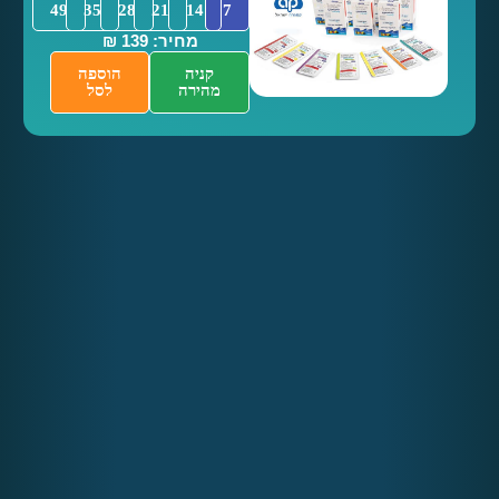
49
35
28
21
14
7
מחיר: 139 ₪
קניה
הוספה
מהירה
לסל